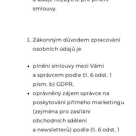
smlouvy.
3. ZÁKONNÝ DŮVOD A ÚČEL
ZPRACOVÁNÍ OSOBNÍCH ÚDAJŮ
Zákonným důvodem zpracování
osobních údajů je
plnění smlouvy mezi Vámi
a správcem podle čl. 6 odst. 1
písm. b) GDPR,
oprávněný zájem správce na
poskytování přímého marketingu
(zejména pro zasílání
obchodních sdělení
a newsletterů) podle čl. 6 odst. 1