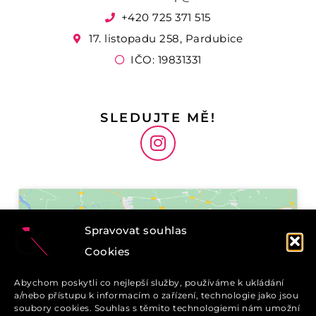
+420 725 371 515
17. listopadu 258, Pardubice
IČO: 19831331
SLEDUJTE MĚ!
I
n
s
t
a
g
Spravovat souhlas
r
Cookies
a
m
Klepnutím přijměte
Abychom poskytli co nejlepší služby, používáme k ukládání
marketingové soubory cookie a
a/nebo přístupu k informacím o zařízení, technologie jako jsou
povolte tento obsah
soubory cookies. Souhlas s těmito technologiemi nám umožní